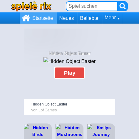
Mehr
Startseite
Neues
Beliebte
Hidden Object Easter
Play
Hidden Object Easter
von Lof Games