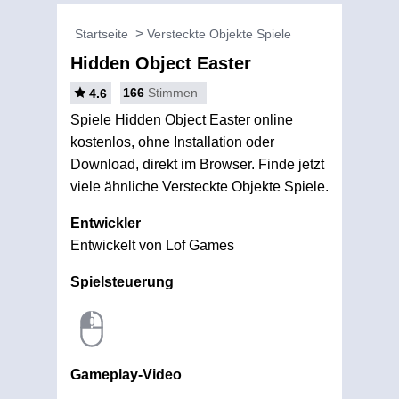
Startseite
Versteckte Objekte Spiele
Hidden Object Easter
166
Stimmen
4.6
Spiele Hidden Object Easter online
kostenlos, ohne Installation oder
Download, direkt im Browser. Finde jetzt
viele ähnliche Versteckte Objekte Spiele.
Entwickler
Entwickelt von Lof Games
Spielsteuerung
Gameplay-Video