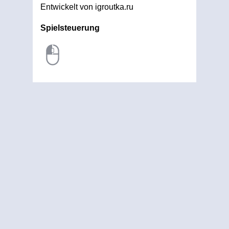
Entwickelt von igroutka.ru
Spielsteuerung