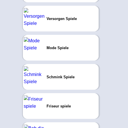
Versorgen Spiele
Mode Spiele
Schmink Spiele
Friseur spiele