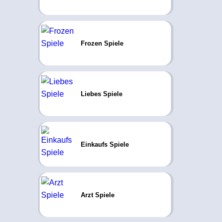
Frozen Spiele
Liebes Spiele
Einkaufs Spiele
Arzt Spiele