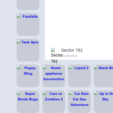
Sector 781
von RedFoc