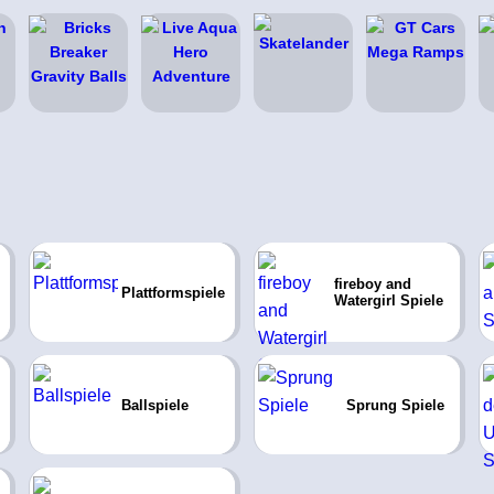
fireboy and
Plattformspiele
Watergirl Spiele
Ballspiele
Sprung Spiele