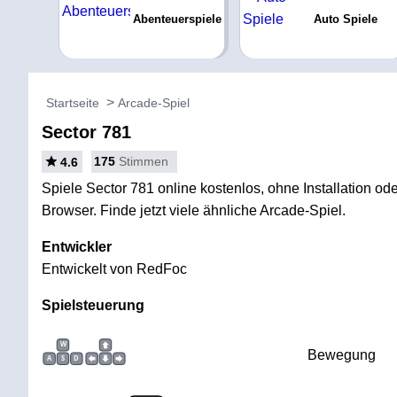
Abenteuerspiele
Auto Spiele
Startseite
Arcade-Spiel
Sector 781
175
Stimmen
4.6
Spiele Sector 781 online kostenlos, ohne Installation od
Browser. Finde jetzt viele ähnliche Arcade-Spiel.
Entwickler
Entwickelt von RedFoc
Spielsteuerung
W
Bewegung
A
S
D