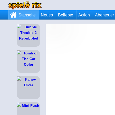
Startseite
Neues
Beliebte
Action
Abenteuer