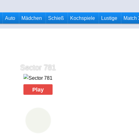
Auto
Mädchen
Schieß
Kochspiele
Lustige
Match 
Sector 781
Play