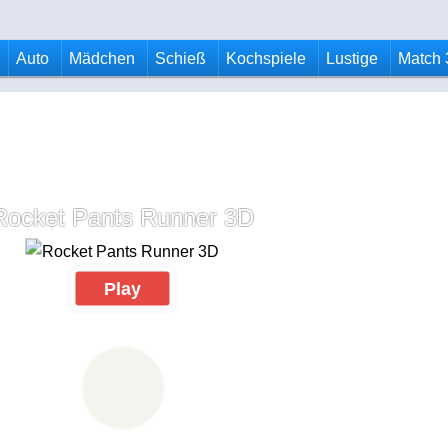
Auto
Mädchen
Schieß
Kochspiele
Lustige
Match 
Rocket Pants Runner 3D
Play