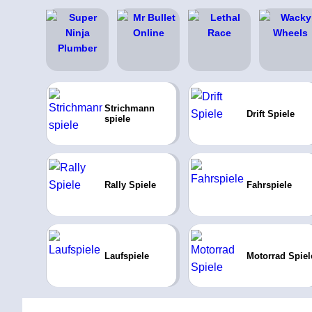
Strichmann
Drift Spiele
spiele
Rally Spiele
Fahrspiele
Laufspiele
Motorrad Spiel