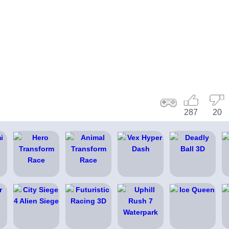
287
20