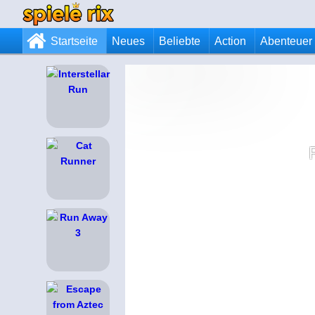
Startseite
Neues
Beliebte
Action
Abenteuer