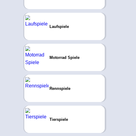
Laufspiele
Motorrad Spiele
Rennspiele
Tierspiele