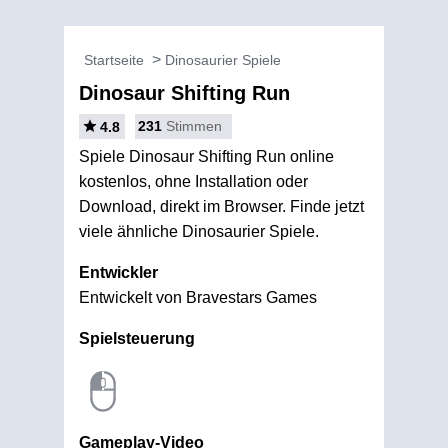
Startseite
Dinosaurier Spiele
Dinosaur Shifting Run
231
Stimmen
4.8
Spiele Dinosaur Shifting Run online
kostenlos, ohne Installation oder
Download, direkt im Browser. Finde jetzt
viele ähnliche Dinosaurier Spiele.
Entwickler
Entwickelt von Bravestars Games
Spielsteuerung
Gameplay-Video