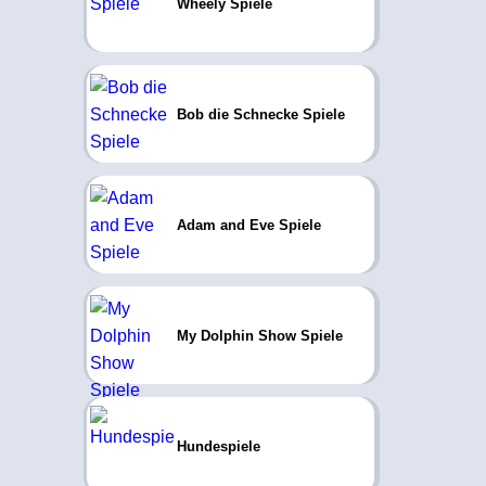
Wheely Spiele
Bob die Schnecke Spiele
Adam and Eve Spiele
My Dolphin Show Spiele
Hundespiele