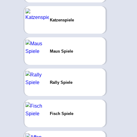
Katzenspiele
Maus Spiele
Rally Spiele
Fisch Spiele