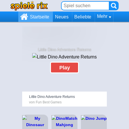
Mehr
Startseite
Neues
Beliebte
Little Dino Adventure Returns
Play
Little Dino Adventure Returns
von Fun Best Games