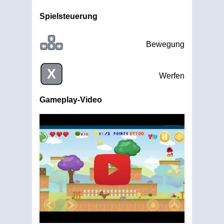
Spielsteuerung
Bewegung
X
Werfen
Gameplay-Video