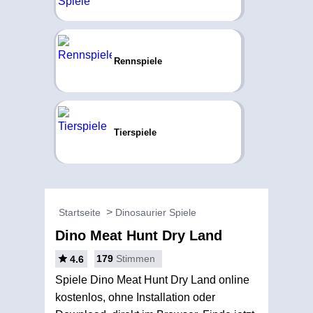
Rennspiele
Tierspiele
Startseite
Dinosaurier Spiele
Dino Meat Hunt Dry Land
179
Stimmen
4.6
Spiele Dino Meat Hunt Dry Land online
kostenlos, ohne Installation oder