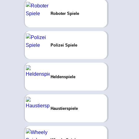
Roboter Spiele
Polizei Spiele
Heldenspiele
Haustierspiele