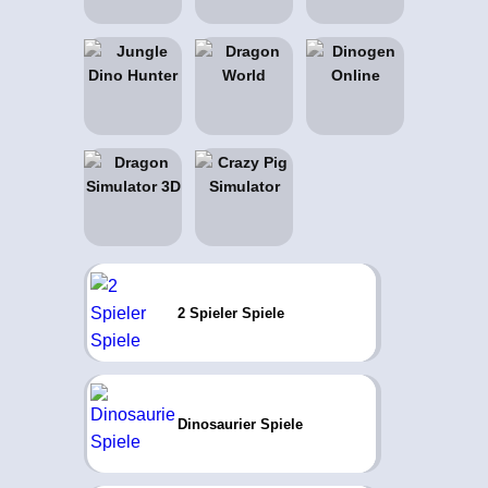
2 Spieler Spiele
Dinosaurier Spiele