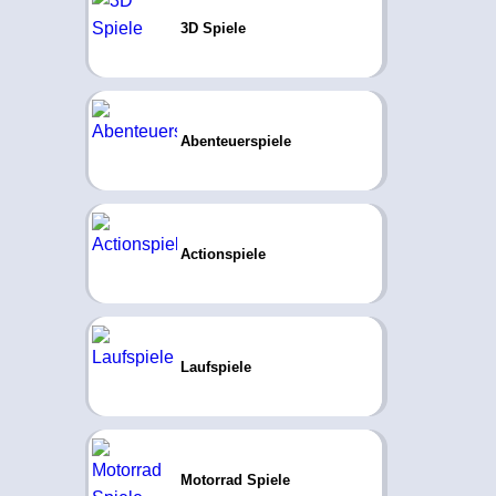
3D Spiele
Abenteuerspiele
Actionspiele
Laufspiele
Motorrad Spiele