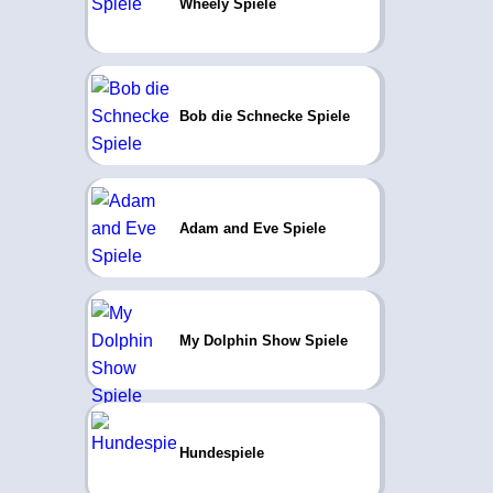
Wheely Spiele
Bob die Schnecke Spiele
Adam and Eve Spiele
My Dolphin Show Spiele
Hundespiele