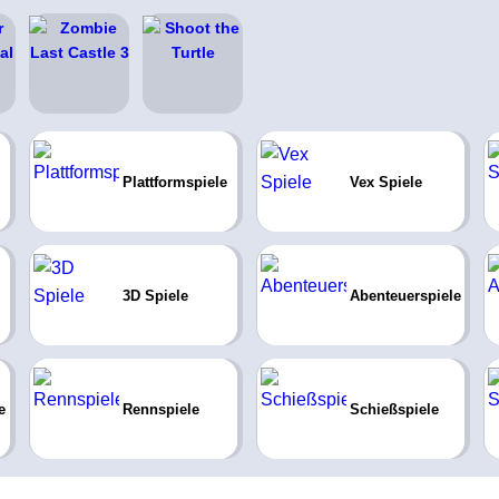
Plattformspiele
Vex Spiele
3D Spiele
Abenteuerspiele
e
Rennspiele
Schießspiele