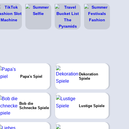
Dekoration
Papa's Spiel
Spiele
Bob die
Lustige Spiele
Schnecke Spiele