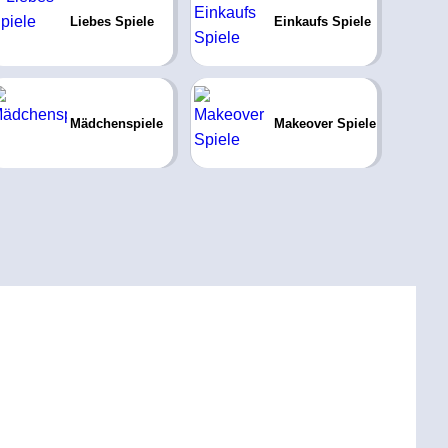
Liebes Spiele
Einkaufs Spiele
Mädchenspiele
Makeover Spiele