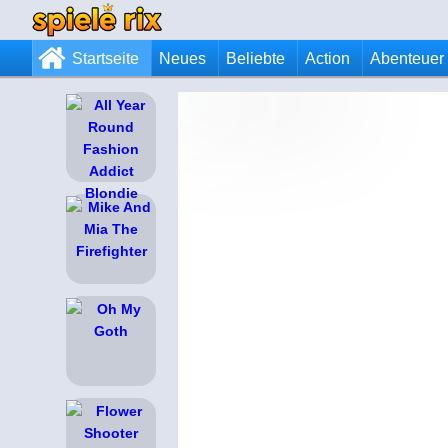
Startseite
Neues
Beliebte
Action
Abenteuer