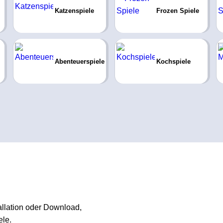
Katzenspiele
Frozen Spiele
Abenteuerspiele
Kochspiele
allation oder Download,
ele.