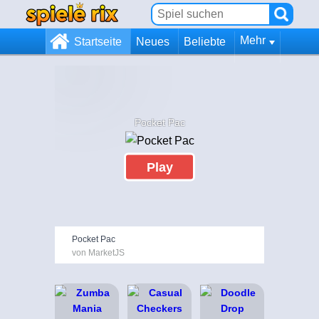
Mehr
Startseite
Neues
Beliebte
Pocket Pac
Play
Pocket Pac
von MarketJS