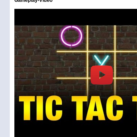
Gameplay-Video