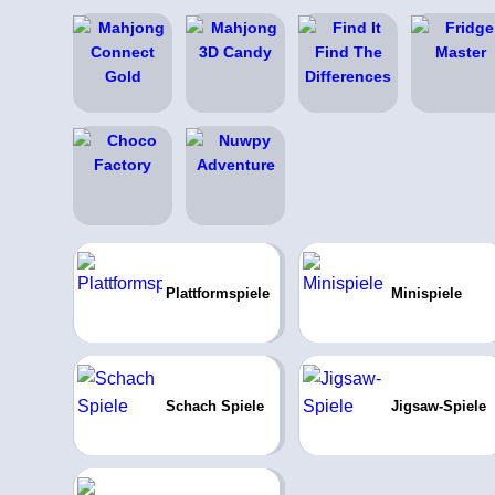
Plattformspiele
Minispiele
Schach Spiele
Jigsaw-Spiele