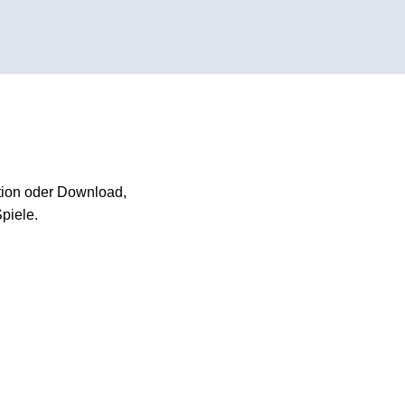
ation oder Download,
Spiele.