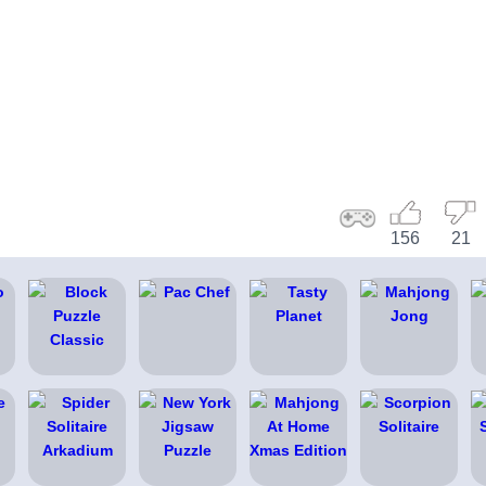
156
21