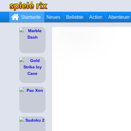
Startseite
Neues
Beliebte
Action
Abenteuer