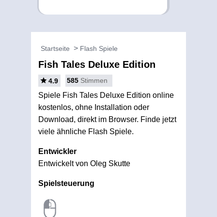
Startseite
Flash Spiele
Fish Tales Deluxe Edition
585
Stimmen
4.9
Spiele Fish Tales Deluxe Edition online
kostenlos, ohne Installation oder
Download, direkt im Browser. Finde jetzt
viele ähnliche Flash Spiele.
Entwickler
Entwickelt von Oleg Skutte
Spielsteuerung