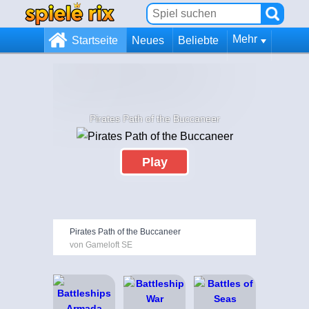
Mehr
Startseite
Neues
Beliebte
Pirates Path of the Buccaneer
Play
Pirates Path of the Buccaneer
von Gameloft SE