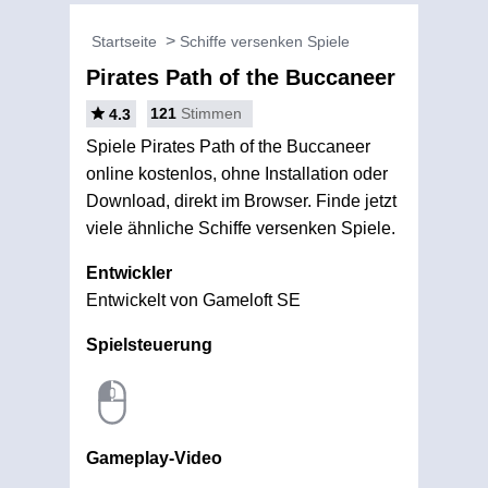
Startseite
Schiffe versenken Spiele
Pirates Path of the Buccaneer
121
Stimmen
4.3
Spiele Pirates Path of the Buccaneer
online kostenlos, ohne Installation oder
Download, direkt im Browser. Finde jetzt
viele ähnliche Schiffe versenken Spiele.
Entwickler
Entwickelt von Gameloft SE
Spielsteuerung
Gameplay-Video