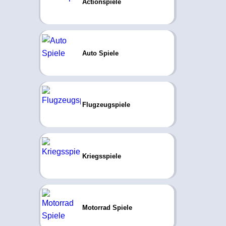
Actionspiele
Auto Spiele
Flugzeugspiele
Kriegsspiele
Motorrad Spiele