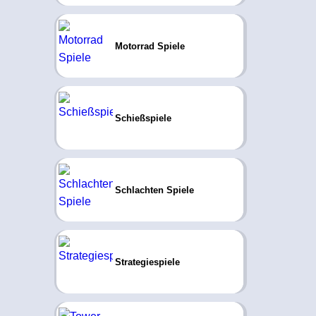
Motorrad Spiele
Schießspiele
Schlachten Spiele
Strategiespiele