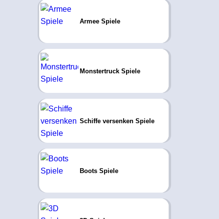
Armee Spiele
Monstertruck Spiele
Schiffe versenken Spiele
Boots Spiele