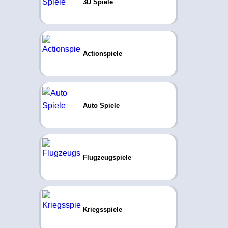
3D Spiele
Actionspiele
Auto Spiele
Flugzeugspiele
Kriegsspiele