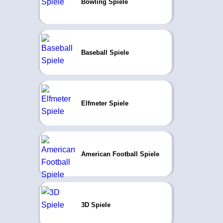
Bowling Spiele
Baseball Spiele
Elfmeter Spiele
American Football Spiele
3D Spiele