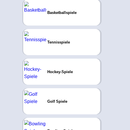
Basketballspiele
Tennisspiele
Hockey-Spiele
Golf Spiele