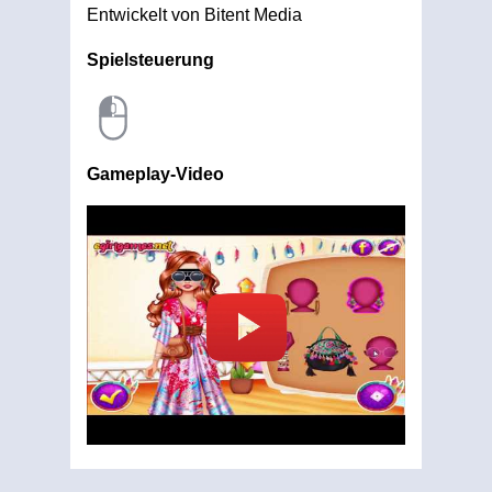
Entwickelt von Bitent Media
Spielsteuerung
Gameplay-Video