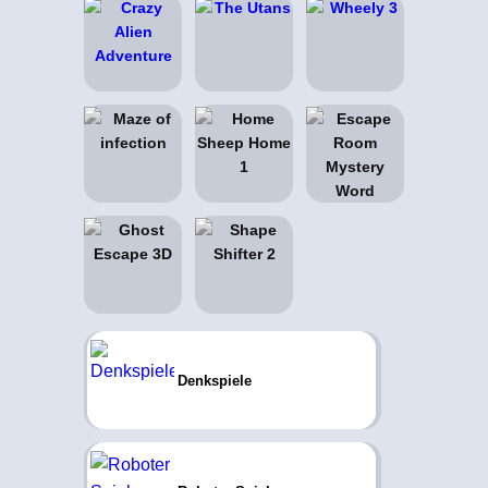
Denkspiele