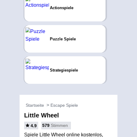
Actionspiele
Puzzle Spiele
Strategiespiele
Startseite
Escape Spiele
Little Wheel
579
Stimmen
4.9
Spiele Little Wheel online kostenlos,