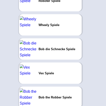
Roboter Spiele
Wheely Spiele
Bob die Schnecke Spiele
Vex Spiele
Bob the Robber Spiele