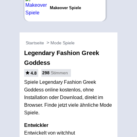
Makeover Spiele
Startseite
Mode Spiele
Legendary Fashion Greek
Goddess
298
Stimmen
4.8
Spiele Legendary Fashion Greek
Goddess online kostenlos, ohne
Installation oder Download, direkt im
Browser. Finde jetzt viele ähnliche Mode
Spiele.
Entwickler
Entwickelt von witchhut