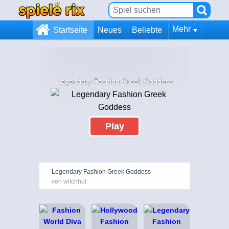
Mehr
Startseite
Neues
Beliebte
Legendary Fashion Greek Goddess
Play
Legendary Fashion Greek Goddess
von witchhut