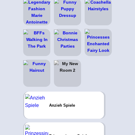
Anzieh Spiele