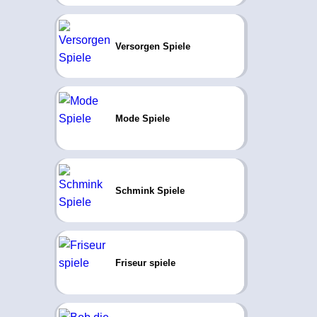
Versorgen Spiele
Mode Spiele
Schmink Spiele
Friseur spiele