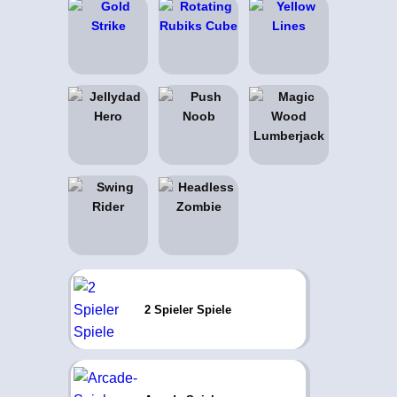
2 Spieler Spiele