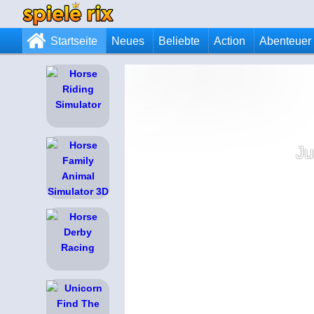
Startseite
Neues
Beliebte
Action
Abenteuer
Ju