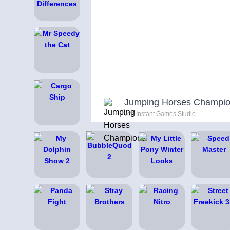
Jumping Horses Champi
von Instant Games Studio