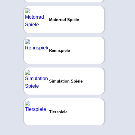
Motorrad Spiele
Rennspiele
Simulation Spiele
Tierspiele