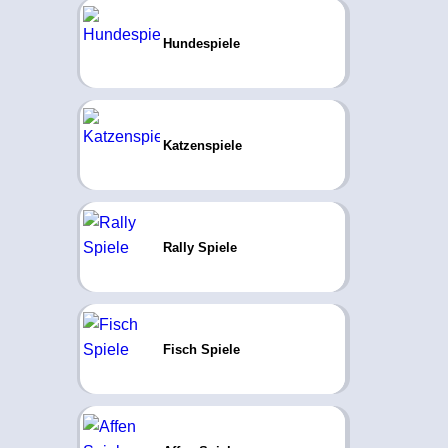
Hundespiele
Katzenspiele
Rally Spiele
Fisch Spiele