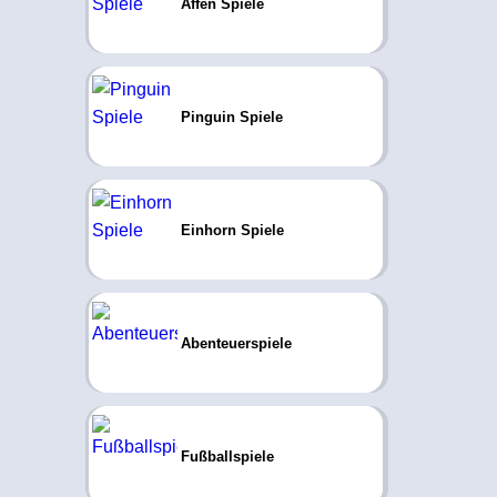
Affen Spiele
Pinguin Spiele
Einhorn Spiele
Abenteuerspiele
Fußballspiele