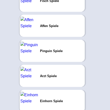
Fisch Spiele
Affen Spiele
Pinguin Spiele
Arzt Spiele
Einhorn Spiele