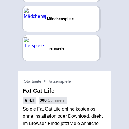
Mädchenspiele
Tierspiele
Startseite
Katzenspiele
Fat Cat Life
308
Stimmen
4.8
Spiele Fat Cat Life online kostenlos,
ohne Installation oder Download, direkt
im Browser. Finde jetzt viele ähnliche