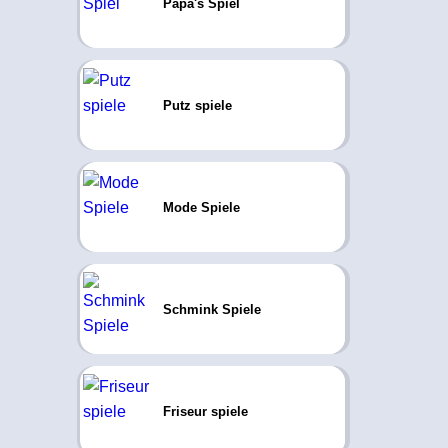
Papa's Spiel
Putz spiele
Mode Spiele
Schmink Spiele
Friseur spiele