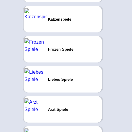
Katzenspiele
Frozen Spiele
Liebes Spiele
Arzt Spiele