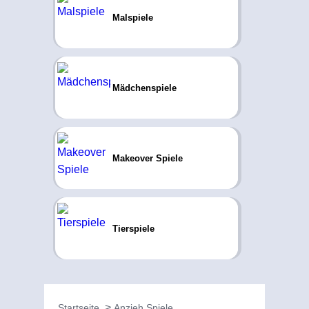
Malspiele
Mädchenspiele
Makeover Spiele
Tierspiele
Startseite
Anzieh Spiele