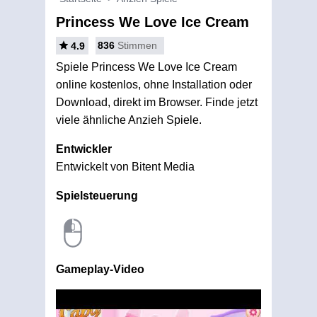
Princess We Love Ice Cream
836
Stimmen
4.9
Spiele Princess We Love Ice Cream
online kostenlos, ohne Installation oder
Download, direkt im Browser. Finde jetzt
viele ähnliche Anzieh Spiele.
Entwickler
Entwickelt von Bitent Media
Spielsteuerung
Gameplay-Video