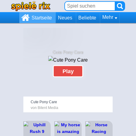
Mehr
Startseite
Neues
Beliebte
Cute Pony Care
Play
Cute Pony Care
von Bitent Media