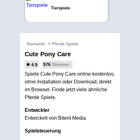
Tierspiele
Startseite
Pferde Spiele
Cute Pony Care
576
Stimmen
4.9
Spiele Cute Pony Care online kostenlos,
ohne Installation oder Download, direkt
im Browser. Finde jetzt viele ähnliche
Pferde Spiele.
Entwickler
Entwickelt von Bitent Media
Spielsteuerung