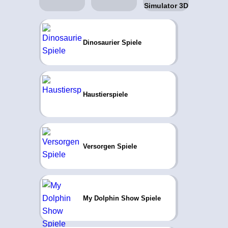
Dinosaurier Spiele
Haustierspiele
Versorgen Spiele
My Dolphin Show Spiele