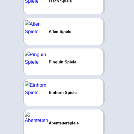
Fisch Spiele
Affen Spiele
Pinguin Spiele
Einhorn Spiele
Abenteuerspiele