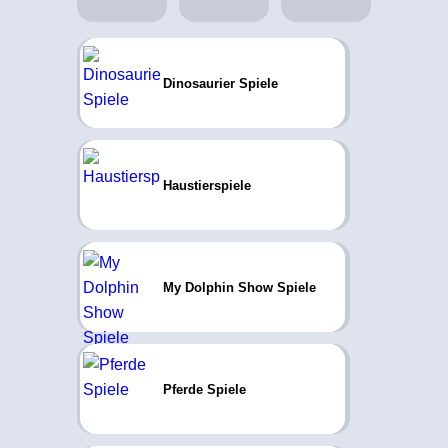
Dinosaurier Spiele
Haustierspiele
My Dolphin Show Spiele
Pferde Spiele