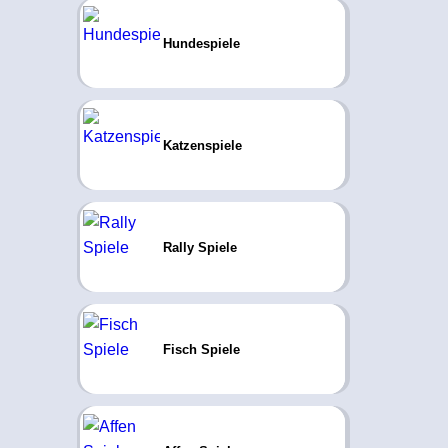
Hundespiele
Katzenspiele
Rally Spiele
Fisch Spiele