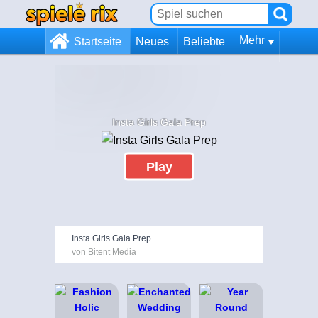
Mehr
Startseite
Neues
Beliebte
Insta Girls Gala Prep
Play
Insta Girls Gala Prep
von Bitent Media