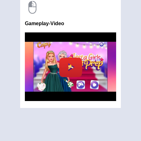
Gameplay-Video