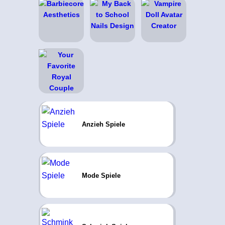
Anzieh Spiele
Mode Spiele