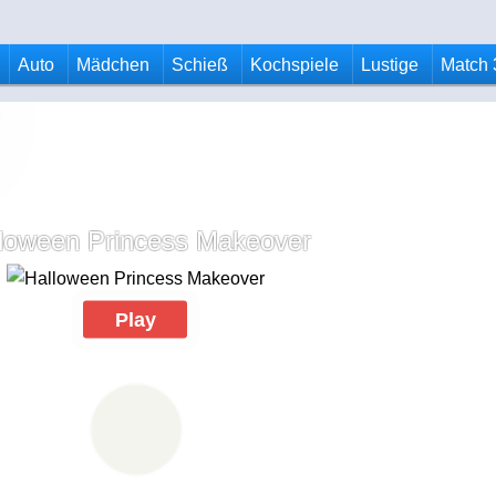
Auto
Mädchen
Schieß
Kochspiele
Lustige
Match 
loween Princess Makeover
Play