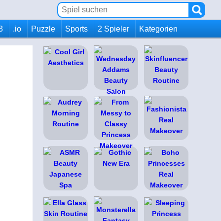
3
.io
Puzzle
Sports
2 Spieler
Kategorien