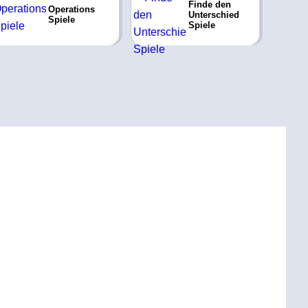
Finde den
Operations
Unterschied
Spiele
Spiele