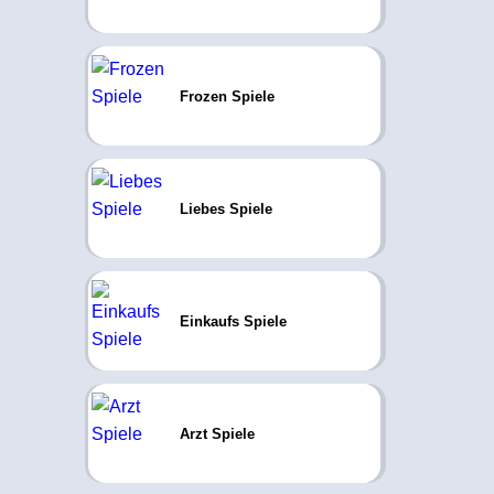
Frozen Spiele
Liebes Spiele
Einkaufs Spiele
Arzt Spiele