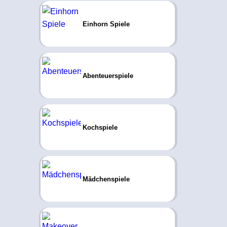
Einhorn Spiele
Abenteuerspiele
Kochspiele
Mädchenspiele