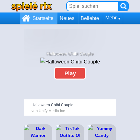
Mehr
Startseite
Neues
Beliebte
Halloween Chibi Couple
Play
Halloween Chibi Couple
von Unify Media Inc.