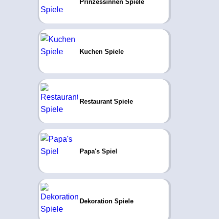
Prinzessinnen Spiele
Kuchen Spiele
Restaurant Spiele
Papa's Spiel
Dekoration Spiele