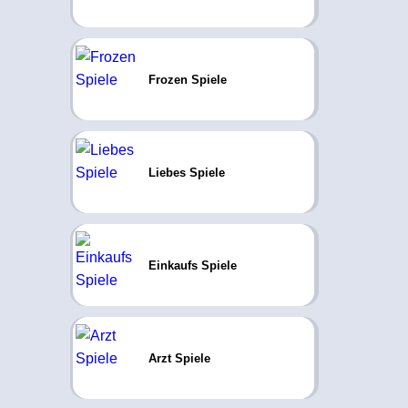
Frozen Spiele
Liebes Spiele
Einkaufs Spiele
Arzt Spiele