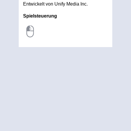
Entwickelt von Unify Media Inc.
Spielsteuerung