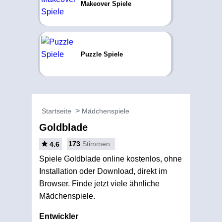
Makeover Spiele
Puzzle Spiele
Startseite
Mädchenspiele
Goldblade
173
Stimmen
4.6
Spiele Goldblade online kostenlos, ohne
Installation oder Download, direkt im
Browser. Finde jetzt viele ähnliche
Mädchenspiele.
Entwickler