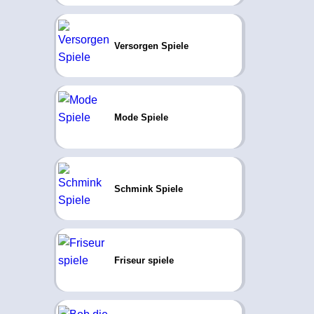
Versorgen Spiele
Mode Spiele
Schmink Spiele
Friseur spiele