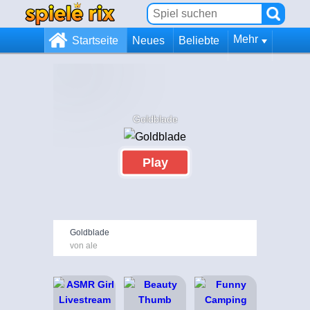
Mehr
Startseite
Neues
Beliebte
Goldblade
Play
Goldblade
von ale