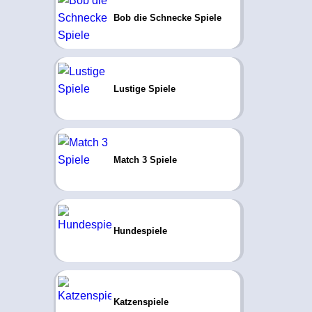
Bob die Schnecke Spiele
Lustige Spiele
Match 3 Spiele
Hundespiele
Katzenspiele