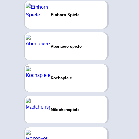
Einhorn Spiele
Abenteuerspiele
Kochspiele
Mädchenspiele