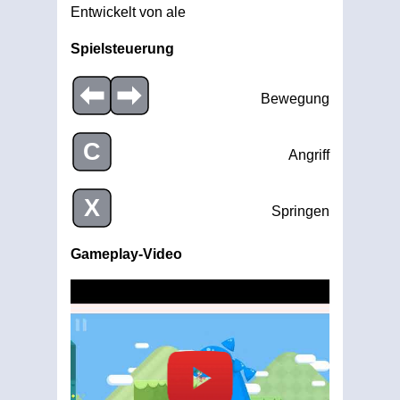
Entwickelt von ale
Spielsteuerung
Bewegung
C
Angriff
X
Springen
Gameplay-Video