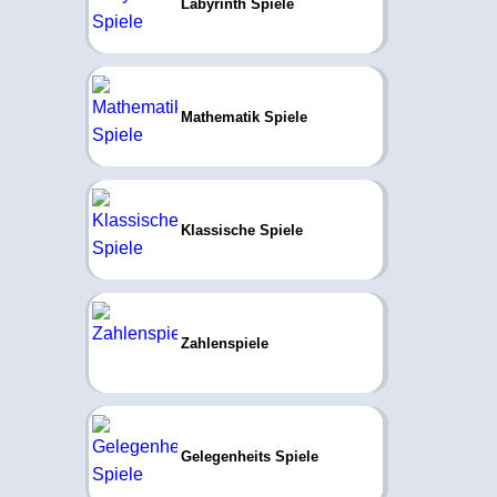
Labyrinth Spiele
Mathematik Spiele
Klassische Spiele
Zahlenspiele
Gelegenheits Spiele