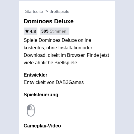
Startseite
Brettspiele
Dominoes Deluxe
305
Stimmen
4.8
Spiele Dominoes Deluxe online
kostenlos, ohne Installation oder
Download, direkt im Browser. Finde jetzt
viele ähnliche Brettspiele.
Entwickler
Entwickelt von DAB3Games
Spielsteuerung
Gameplay-Video