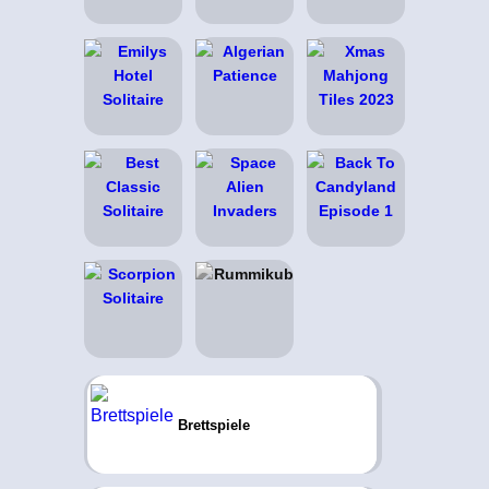
Brettspiele