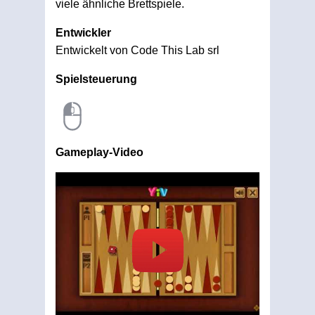
viele ähnliche Brettspiele.
Entwickler
Entwickelt von Code This Lab srl
Spielsteuerung
Gameplay-Video