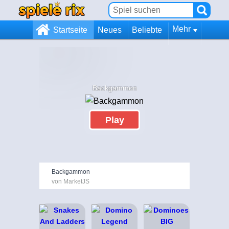
Mehr
Startseite
Neues
Beliebte
Backgammon
Play
Backgammon
von MarketJS