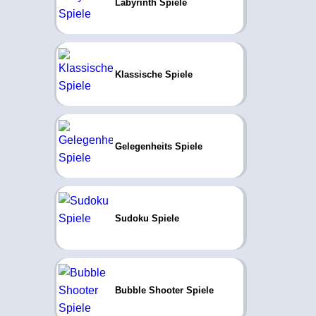
Labyrinth Spiele
Klassische Spiele
Gelegenheits Spiele
Sudoku Spiele
Bubble Shooter Spiele