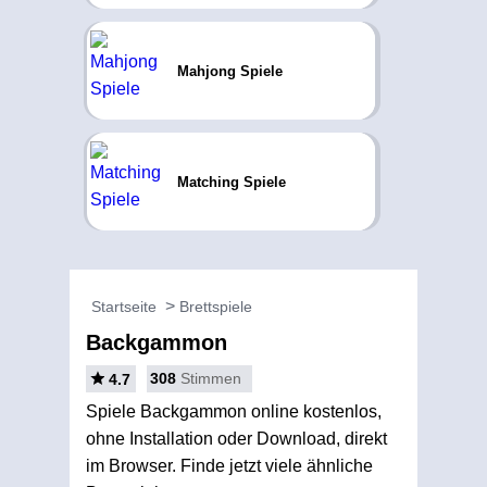
Mahjong Spiele
Matching Spiele
Startseite
Brettspiele
Backgammon
308
Stimmen
4.7
Spiele Backgammon online kostenlos,
ohne Installation oder Download, direkt
im Browser. Finde jetzt viele ähnliche