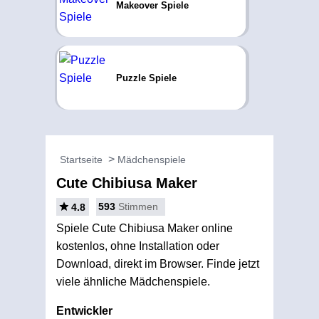
Makeover Spiele
Puzzle Spiele
Startseite
Mädchenspiele
Cute Chibiusa Maker
593
Stimmen
4.8
Spiele Cute Chibiusa Maker online
kostenlos, ohne Installation oder
Download, direkt im Browser. Finde jetzt
viele ähnliche Mädchenspiele.
Entwickler