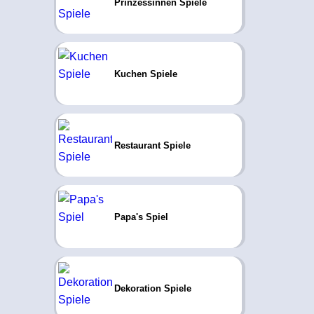
Prinzessinnen Spiele
Kuchen Spiele
Restaurant Spiele
Papa's Spiel
Dekoration Spiele