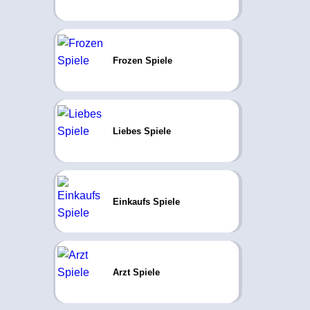
Frozen Spiele
Liebes Spiele
Einkaufs Spiele
Arzt Spiele