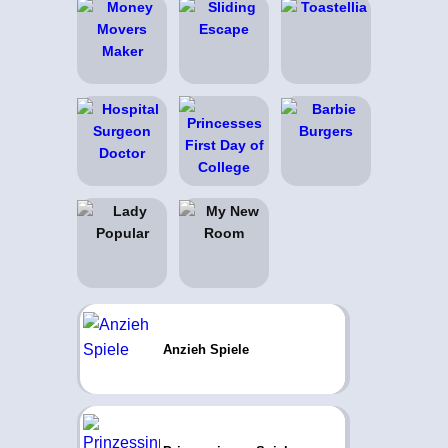
Anzieh Spiele