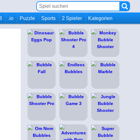
3
.io
Puzzle
Sports
2 Spieler
Kategorien