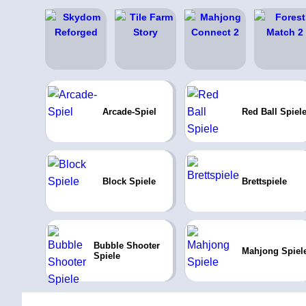
Arcade-Spiel
Red Ball Spiel
Block Spiele
Brettspiele
Bubble Shooter
Mahjong Spiel
Spiele