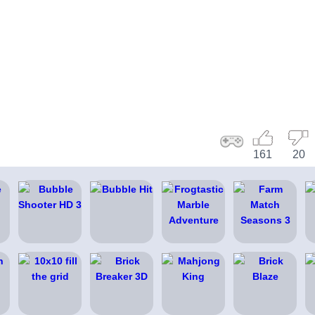
161
20