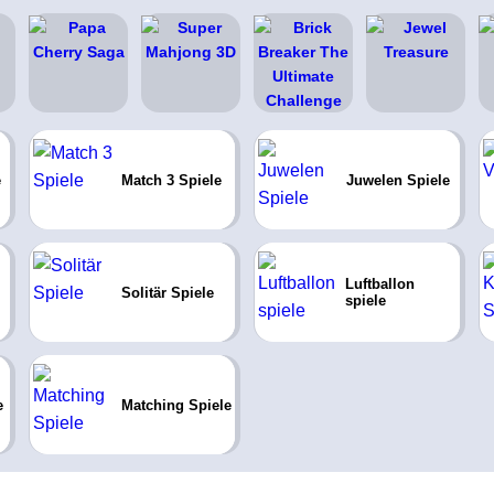
e
Match 3 Spiele
Juwelen Spiele
Luftballon
Solitär Spiele
spiele
e
Matching Spiele