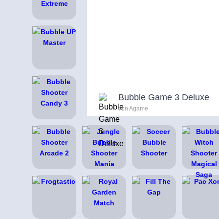
Bubble Game 3 Deluxe
von Agame