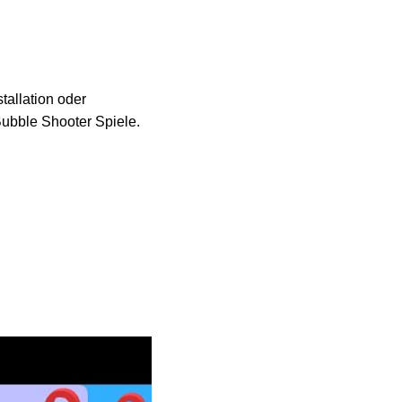
tallation oder
Bubble Shooter Spiele.