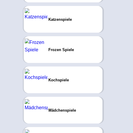
Katzenspiele
Frozen Spiele
Kochspiele
Mädchenspiele