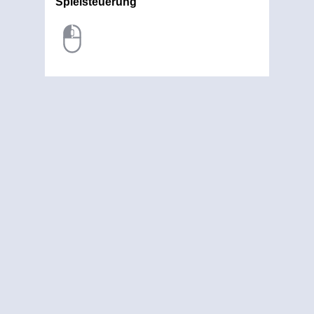
Spielsteuerung