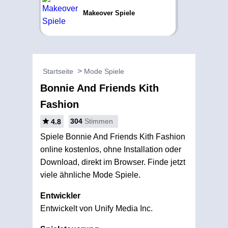
Makeover Spiele
Startseite
Mode Spiele
Bonnie And Friends Kith
Fashion
304
Stimmen
4.8
Spiele Bonnie And Friends Kith Fashion
online kostenlos, ohne Installation oder
Download, direkt im Browser. Finde jetzt
viele ähnliche Mode Spiele.
Entwickler
Entwickelt von Unify Media Inc.