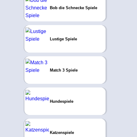
Bob die Schnecke Spiele
Lustige Spiele
Match 3 Spiele
Hundespiele
Katzenspiele