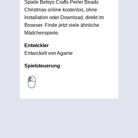
Spiele Betsys Crafts Perler Beads
Christmas online kostenlos, ohne
Installation oder Download, direkt im
Browser. Finde jetzt viele ähnliche
Mädchenspiele.
Entwickler
Entwickelt von Agame
Spielsteuerung