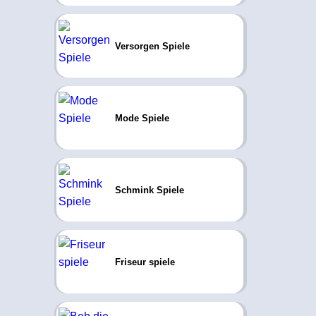
Versorgen Spiele
Mode Spiele
Schmink Spiele
Friseur spiele