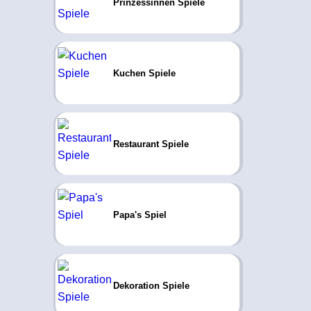
Prinzessinnen Spiele
Kuchen Spiele
Restaurant Spiele
Papa's Spiel
Dekoration Spiele