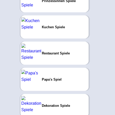
Prinzessinnen Spiele
Kuchen Spiele
Restaurant Spiele
Papa's Spiel
Dekoration Spiele