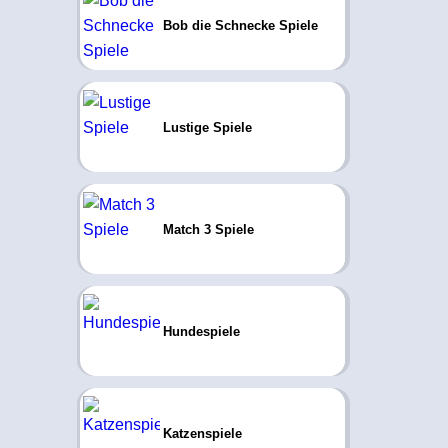
Bob die Schnecke Spiele
Lustige Spiele
Match 3 Spiele
Hundespiele
Katzenspiele