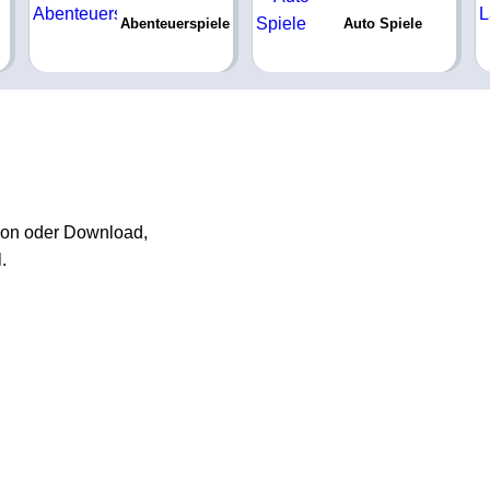
Abenteuerspiele
Auto Spiele
tion oder Download,
.