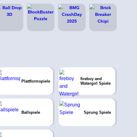
fireboy and
Plattformspiele
Watergirl Spiele
Ballspiele
Sprung Spiele