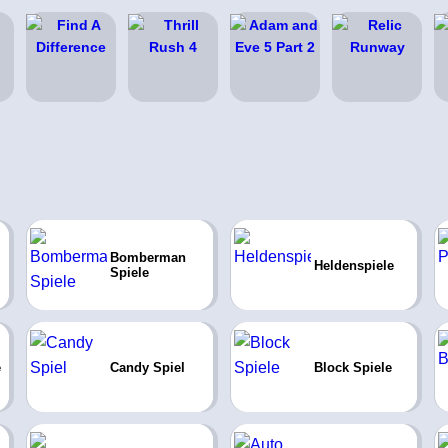
Bomberman
Heldenspiele
Spiele
e
Candy Spiel
Block Spiele