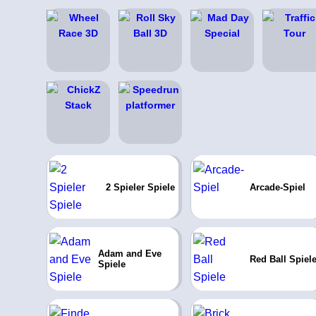
2 Spieler Spiele
Arcade-Spiel
Adam and Eve
Red Ball Spiel
Spiele