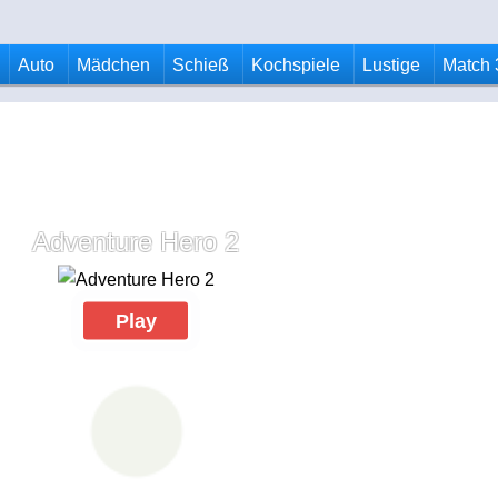
Auto
Mädchen
Schieß
Kochspiele
Lustige
Match 
Adventure Hero 2
Play