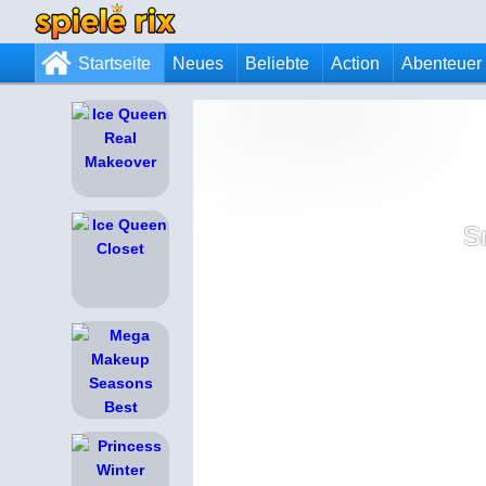
Startseite
Neues
Beliebte
Action
Abenteuer
S