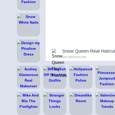
Snow Queen Real Haircu
von witchhut.com