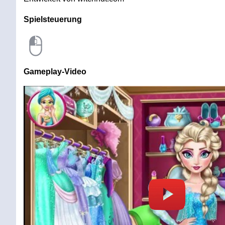
Spielsteuerung
Gameplay-Video