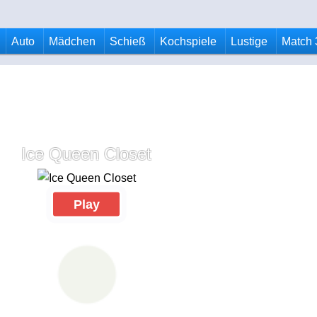
Auto
Mädchen
Schieß
Kochspiele
Lustige
Match 
Ice Queen Closet
Play