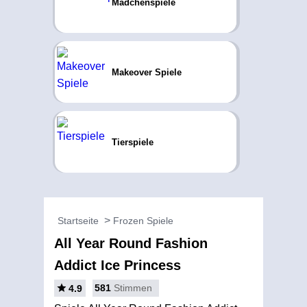
Mädchenspiele
Makeover Spiele
Tierspiele
Startseite
Frozen Spiele
All Year Round Fashion
Addict Ice Princess
581
Stimmen
4.9