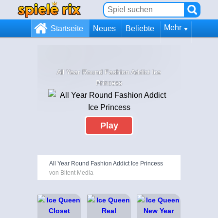
Mehr
Startseite
Neues
Beliebte
All Year Round Fashion Addict Ice
Princess
Play
All Year Round Fashion Addict Ice Princess
von Bitent Media