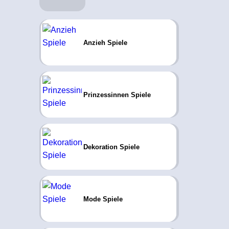
Anzieh Spiele
Prinzessinnen Spiele
Dekoration Spiele
Mode Spiele