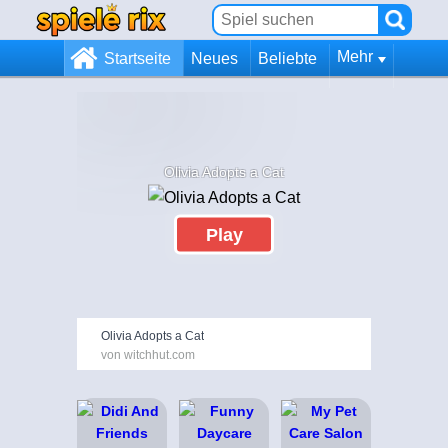
Mehr
Startseite
Neues
Beliebte
Olivia Adopts a Cat
Play
Olivia Adopts a Cat
von witchhut.com