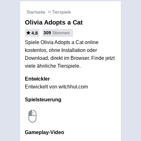
Startseite
Tierspiele
Olivia Adopts a Cat
309
Stimmen
4.8
Spiele Olivia Adopts a Cat online
kostenlos, ohne Installation oder
Download, direkt im Browser. Finde jetzt
viele ähnliche Tierspiele.
Entwickler
Entwickelt von witchhut.com
Spielsteuerung
Gameplay-Video