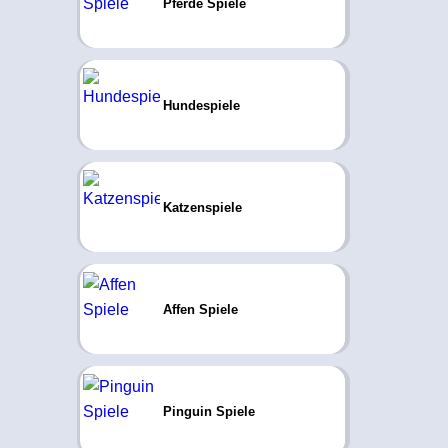
Pferde Spiele
Hundespiele
Katzenspiele
Affen Spiele
Pinguin Spiele