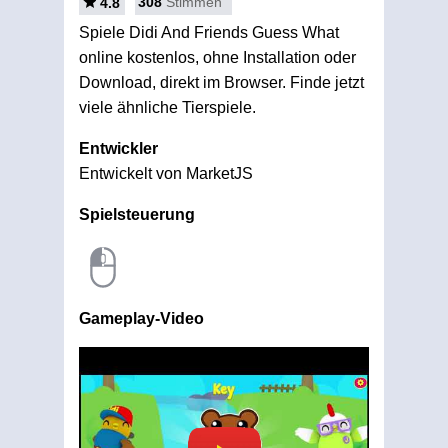
308
Stimmen
4.8
Spiele Didi And Friends Guess What
online kostenlos, ohne Installation oder
Download, direkt im Browser. Finde jetzt
viele ähnliche Tierspiele.
Entwickler
Entwickelt von MarketJS
Spielsteuerung
Gameplay-Video