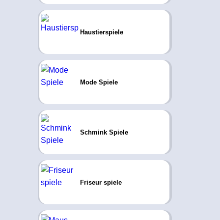
Haustierspiele
Mode Spiele
Schmink Spiele
Friseur spiele