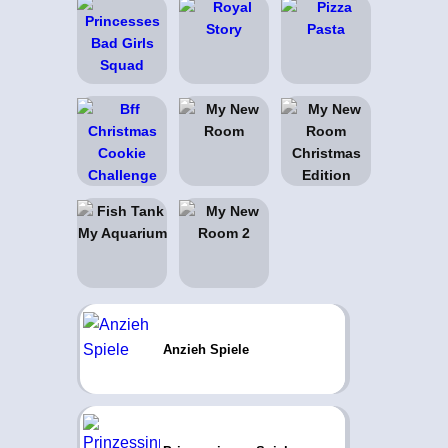
Anzieh Spiele