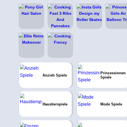
Prinzessinnen
Anzieh Spiele
Spiele
Haustierspiele
Mode Spiele