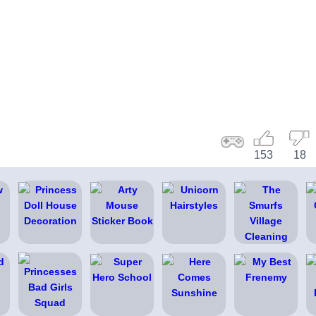
153
18