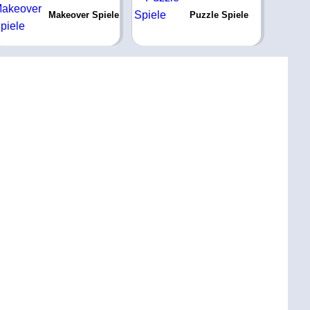
Makeover Spiele
Puzzle Spiele