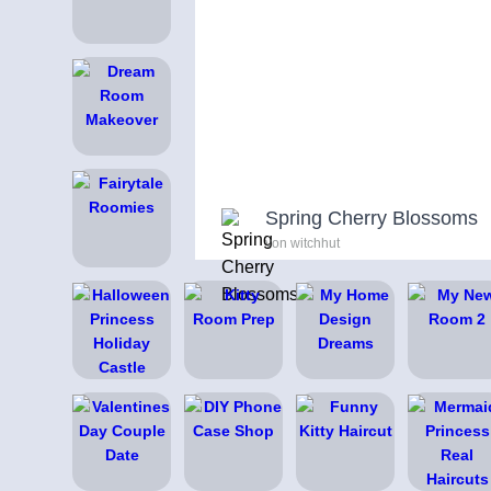
Spring Cherry Blossoms
von witchhut