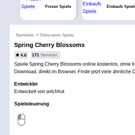
Frozen Spiele
Einkaufs Spiel
Startseite
Dekoration Spiele
Spring Cherry Blossoms
171
Stimmen
4.6
Spiele Spring Cherry Blossoms online kostenlos, ohne In
Download, direkt im Browser. Finde jetzt viele ähnliche 
Entwickler
Entwickelt von witchhut
Spielsteuerung