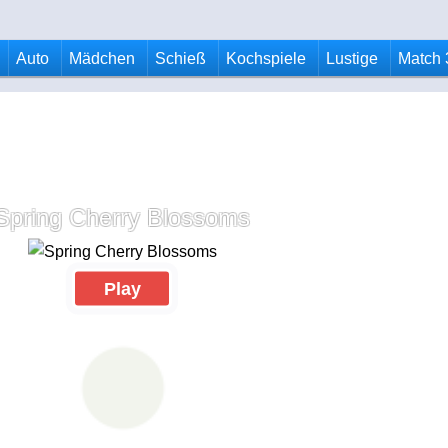
Auto
Mädchen
Schieß
Kochspiele
Lustige
Match 
Spring Cherry Blossoms
Play