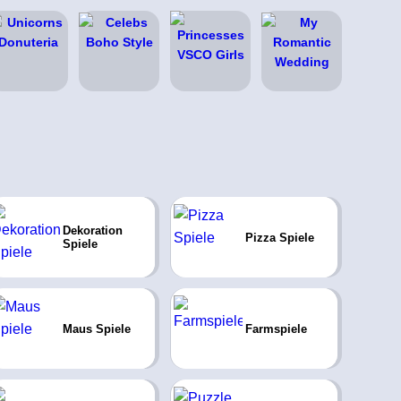
Dekoration
Pizza Spiele
Spiele
Maus Spiele
Farmspiele