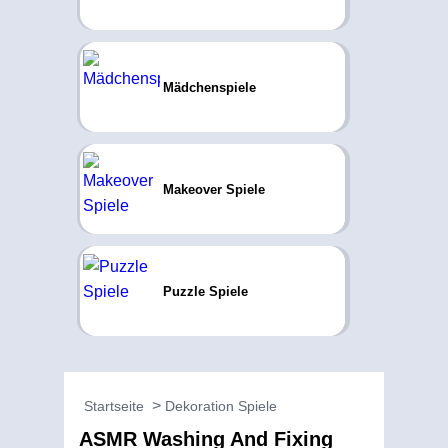
Mädchenspiele
Makeover Spiele
Puzzle Spiele
Startseite
Dekoration Spiele
ASMR Washing And Fixing