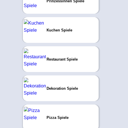
Prinzessinnen Spiele
Kuchen Spiele
Restaurant Spiele
Dekoration Spiele
Pizza Spiele