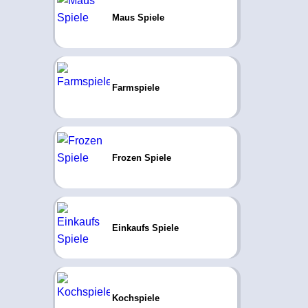
Maus Spiele
Farmspiele
Frozen Spiele
Einkaufs Spiele
Kochspiele