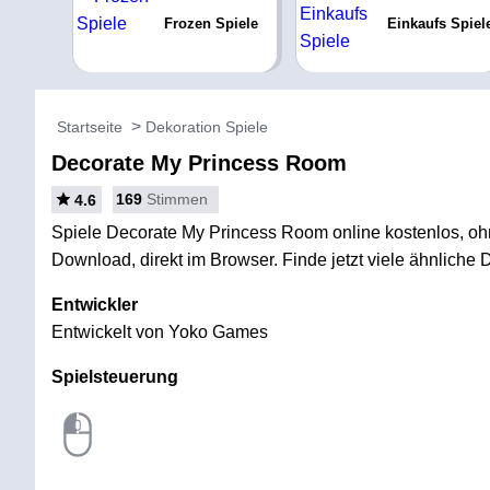
Frozen Spiele
Einkaufs Spiel
Startseite
Dekoration Spiele
Decorate My Princess Room
169
Stimmen
4.6
Spiele Decorate My Princess Room online kostenlos, ohn
Download, direkt im Browser. Finde jetzt viele ähnliche 
Entwickler
Entwickelt von Yoko Games
Spielsteuerung