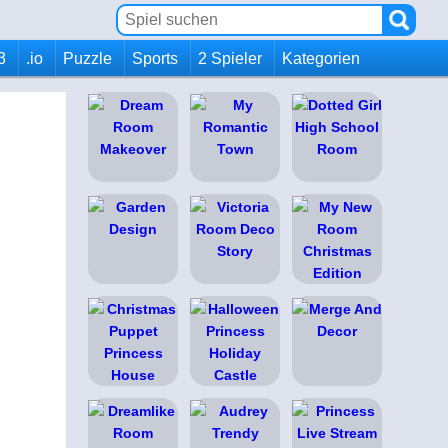
3
.io
Puzzle
Sports
2 Spieler
Kategorien